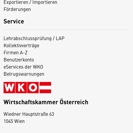
Exportieren / Importieren
Förderungen
Service
Lehrabschlussprüfung / LAP
Kollektivverträge
Firmen A-Z
Benutzerkonto
eServices der WKO
Betrugswarnungen
Wirtschaftskammer Österreich
Wiedner Hauptstraße 63
D
1045 Wien
i
e