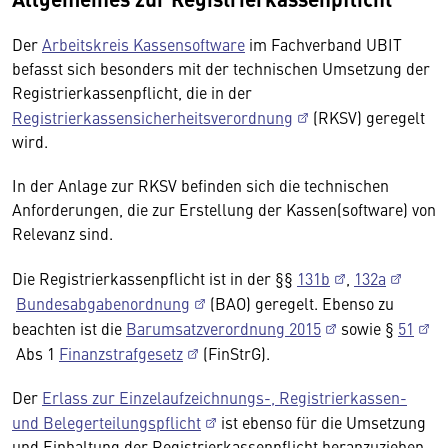
Der
Arbeitskreis Kassensoftware
im Fachverband UBIT
befasst sich besonders mit der technischen Umsetzung der
Registrierkassenpflicht, die in der
Registrierkassensicherheitsverordnung
(RKSV) geregelt
wird.
In der Anlage zur RKSV befinden sich die technischen
Anforderungen, die zur Erstellung der Kassen(software) von
Relevanz sind.
Die Registrierkassenpflicht ist in der §§
131b
,
132a
Bundesabgabenordnung
(BAO) geregelt. Ebenso zu
beachten ist die
Barumsatzverordnung 2015
sowie §
51
Abs 1
Finanzstrafgesetz
(FinStrG).
Der
Erlass zur Einzelaufzeichnungs-, Registrierkassen-
und Belegerteilungspflicht
ist ebenso für die Umsetzung
und Einhaltung der Registrierkassenpflicht heranzuziehen.