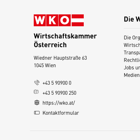
Die 
Wirtschaftskammer
Die Org
Österreich
Wirtsc
D
Transp
Wiedner Hauptstraße 63
i
Rechtl
1045 Wien
Jobs u
e
Medien
s
+43 5 90900 0
e
+43 5 90900 250
S
e
https://wko.at/
it
Kontaktformular
e
v
e