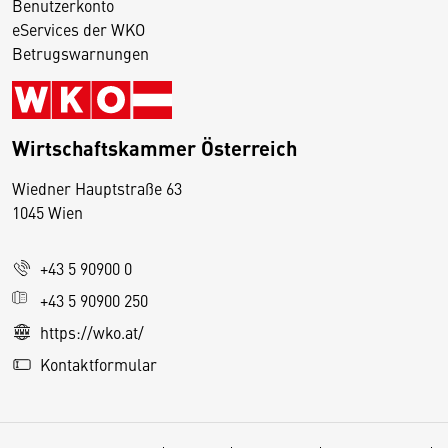
Benutzerkonto
eServices der WKO
Betrugswarnungen
Wirtschaftskammer Österreich
Wiedner Hauptstraße 63
D
1045 Wien
i
e
+43 5 90900 0
s
e
+43 5 90900 250
S
https://wko.at/
e
Kontaktformular
it
e
v