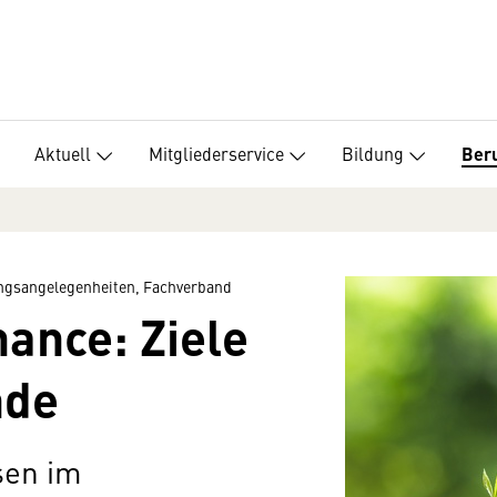
Aktuell
Mitgliederservice
Bildung
Beru
ungsangelegenheiten, Fachverband
nance: Ziele
nde
sen im