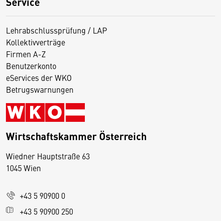
Service
Lehrabschlussprüfung / LAP
Kollektivverträge
Firmen A-Z
Benutzerkonto
eServices der WKO
Betrugswarnungen
Wirtschaftskammer Österreich
Wiedner Hauptstraße 63
D
1045 Wien
i
e
+43 5 90900 0
s
e
+43 5 90900 250