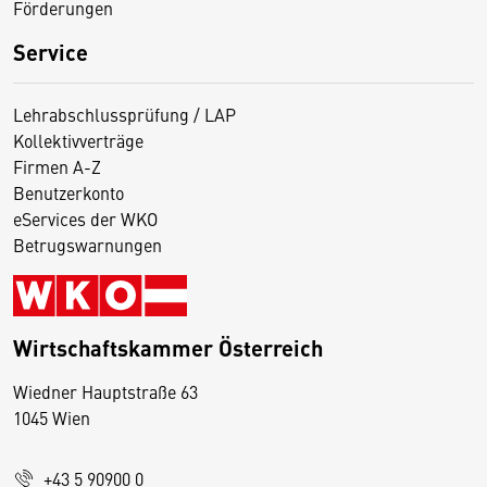
Förderungen
Service
Lehrabschlussprüfung / LAP
Kollektivverträge
Firmen A-Z
Benutzerkonto
eServices der WKO
Betrugswarnungen
Wirtschaftskammer Österreich
Wiedner Hauptstraße 63
D
1045 Wien
i
e
+43 5 90900 0
s