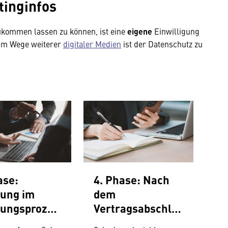
tinginfos
ukommen lassen zu können, ist eine
eigene
Einwilligung
 im Wege weiterer
digitaler Medien
ist der Datenschutz zu
ase:
4. Phase: Nach
tung im
dem
tungsprozes
Vertragsabschlu
ss im