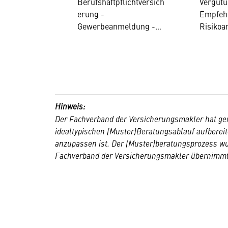
Berufshaftpflichtversich
Vergütu
Versicherungsm
Vers
erung -
Empfeh
akler:innen
akler
Gewerbeanmeldung -
Risikoa
Rechtskonformer
Deckun
Marktauftritt - Produkt
Advice 
Knowhow - Geldwäsche
Anforde
&
Beratun
Terrorismusfinanzierung
Versich
-
dukten 
Hinweis:
Weiterbildungsverpflicht
Polizze
Der Fachverband der Versicherungsmakler hat ge
ung
-überp
idealtypischen (Muster)Beratungsablauf aufbereit
anzupassen ist. Der (Muster)beratungsprozess w
Fachverband der Versicherungsmakler übernimmt 