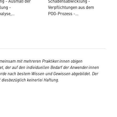
ng - Ausmaß der
Schadensabwicklung -
icherungsm
Beratungsprozes
lung -
Verpflichtungen aus dem
:innen
s von
nalyse,
POG-Prozess -
Versicherungsm
gskonzept/Best
Besondere
akler:innen
- Besondere
Verpflichtungen bei der
rungen bei der
Vermittlung von
g zu
Versicherungsanlagepro
erungsanlagepro
dukten -
-
Beschwerdemanagemen
nübergabe und
t - Geldwäsche- und
meinsam mit mehreren Praktiker:innen obigen
rüfung
Terrorismusbekämpfun
et, der auf den individuellen Bedarf der Anwender:innen
g
urde nach bestem Wissen und Gewissen abgebildet. Der
diesbezüglich keinerlei Haftung.