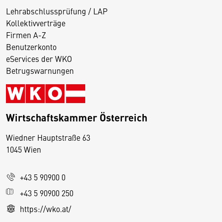
Lehrabschlussprüfung / LAP
Kollektivverträge
Firmen A-Z
Benutzerkonto
eServices der WKO
Betrugswarnungen
Wirtschaftskammer Österreich
Wiedner Hauptstraße 63
D
1045 Wien
i
e
+43 5 90900 0
s
e
+43 5 90900 250
S
https://wko.at/
e