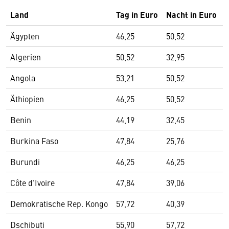
Land
Tag in Euro
Nacht in Euro
Ägypten
46,25
50,52
Algerien
50,52
32,95
Angola
53,21
50,52
Äthiopien
46,25
50,52
Benin
44,19
32,45
Burkina Faso
47,84
25,76
Burundi
46,25
46,25
Côte d'Ivoire
47,84
39,06
Demokratische Rep. Kongo
57,72
40,39
Dschibuti
55,90
57,72