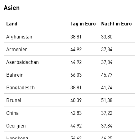
Asien
Land
Tag in Euro
Nacht in Euro
Afghanistan
38,81
33,80
Armenien
44,92
37,84
Aserbaidschan
44,92
37,84
Bahrein
66,03
45,77
Bangladesch
38,81
41,74
Brunei
40,39
51,38
China
42,83
37,22
Georgien
44,92
37,84
Hongkong
56,63
46,25