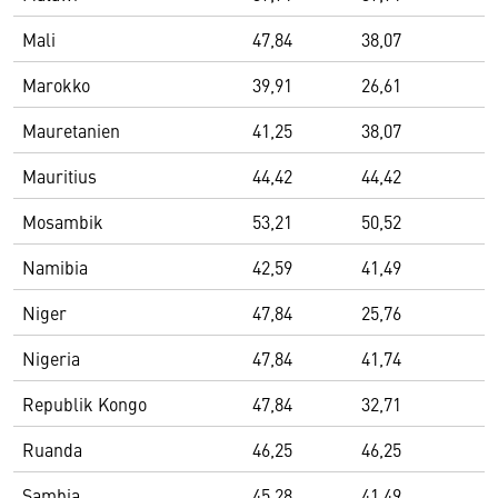
Mali
47,84
38,07
Marokko
39,91
26,61
Mauretanien
41,25
38,07
Mauritius
44,42
44,42
Mosambik
53,21
50,52
Namibia
42,59
41,49
Niger
47,84
25,76
Nigeria
47,84
41,74
Republik Kongo
47,84
32,71
Ruanda
46,25
46,25
Sambia
45,28
41,49