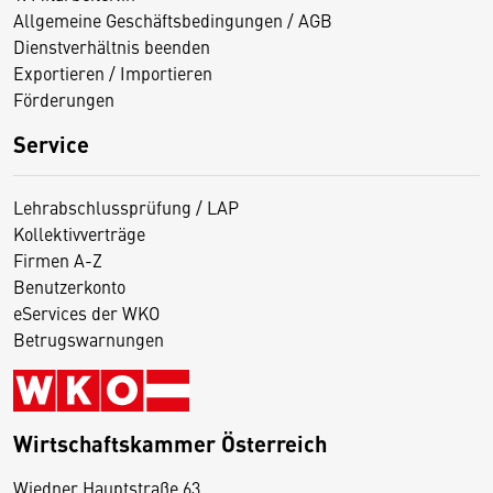
Allgemeine Geschäftsbedingungen / AGB
Dienstverhältnis beenden
Exportieren / Importieren
Förderungen
Service
Lehrabschlussprüfung / LAP
Kollektivverträge
Firmen A-Z
Benutzerkonto
eServices der WKO
Betrugswarnungen
Wirtschaftskammer Österreich
Wiedner Hauptstraße 63
D