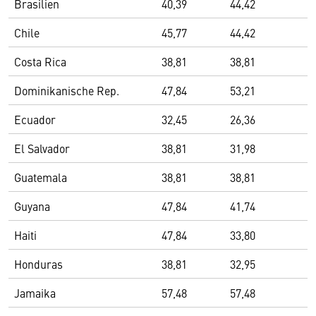
Brasilien
40,39
44,42
Chile
45,77
44,42
Costa Rica
38,81
38,81
Dominikanische Rep.
47,84
53,21
Ecuador
32,45
26,36
El Salvador
38,81
31,98
Guatemala
38,81
38,81
Guyana
47,84
41,74
Haiti
47,84
33,80
Honduras
38,81
32,95
Jamaika
57,48
57,48