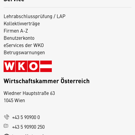
Lehrabschlussprüfung / LAP
Kollektivverträge
Firmen A-Z
Benutzerkonto
eServices der WKO
Betrugswarnungen
Wirtschaftskammer Österreich
Wiedner Hauptstraße 63
D
1045 Wien
i
e
+43 5 90900 0
s
e
+43 5 90900 250
S