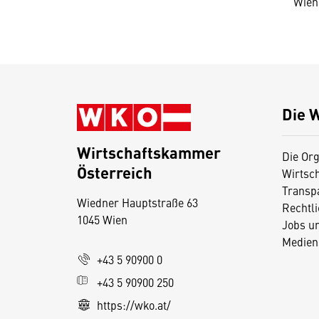
Wien,
Die 
Wirtschaftskammer
Die Org
Österreich
Wirtsc
D
Transp
Wiedner Hauptstraße 63
i
Rechtl
1045 Wien
Jobs u
e
Medien
s
+43 5 90900 0
e
+43 5 90900 250
S
e
https://wko.at/