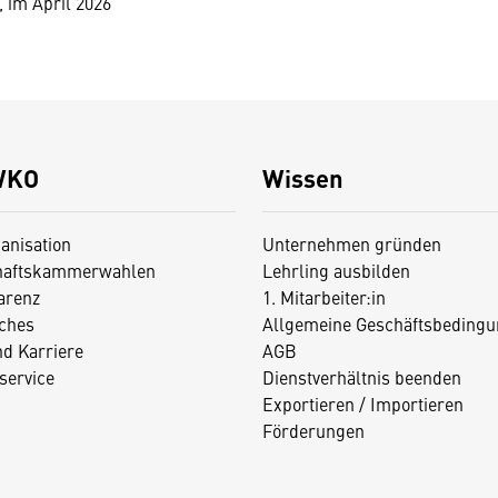
 im April 2026
WKO
Wissen
anisation
Unternehmen gründen
haftskammerwahlen
Lehrling ausbilden
arenz
1. Mitarbeiter:in
iches
Allgemeine Geschäftsbedingu
nd Karriere
AGB
service
Dienstverhältnis beenden
Exportieren / Importieren
Förderungen