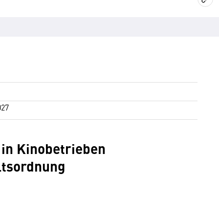
027
 in Kinobetrieben
ltsordnung