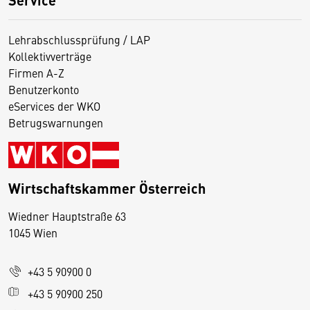
Lehrabschlussprüfung / LAP
Kollektivverträge
Firmen A-Z
Benutzerkonto
eServices der WKO
Betrugswarnungen
Wirtschaftskammer Österreich
Wiedner Hauptstraße 63
D
1045 Wien
i
e
+43 5 90900 0
s
e
+43 5 90900 250