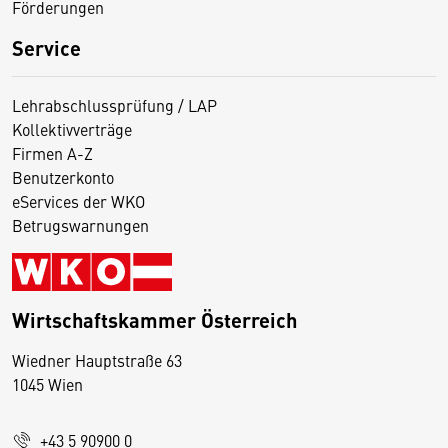
Förderungen
Service
Lehrabschlussprüfung / LAP
Kollektivverträge
Firmen A-Z
Benutzerkonto
eServices der WKO
Betrugswarnungen
Wirtschaftskammer Österreich
Wiedner Hauptstraße 63
D
1045 Wien
i
e
+43 5 90900 0
s