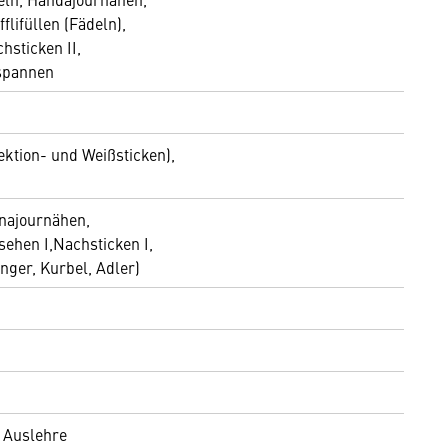
flifüllen (Fädeln),
hsticken II,
fspannen
ektion- und Weißsticken),
inajournähen,
ehen I,Nachsticken I,
nger, Kurbel, Adler)
 Auslehre