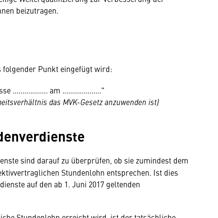
nnen beizutragen.
s folgender Punkt eingefügt wird:
........... am ...................."
Arbeitsverhältnis das MVK-Gesetz anzuwenden ist)
ndenverdienste
ienste sind darauf zu überprüfen, ob sie zumindest dem
lektivvertraglichen Stundenlohn entsprechen. Ist dies
rdienste auf den ab 1. Juni 2017 geltenden
iche Stundenlohn erreicht wird, ist der tatsächliche