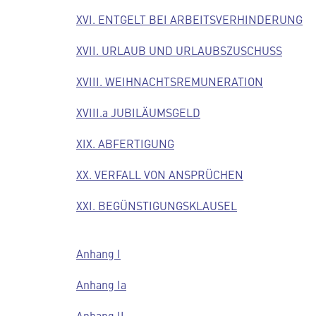
XVI. ENTGELT BEI ARBEITSVERHINDERUNG
XVII. URLAUB UND URLAUBSZUSCHUSS
XVIII. WEIHNACHTSREMUNERATION
XVIII.a JUBILÄUMSGELD
XIX. ABFERTIGUNG
XX. VERFALL VON ANSPRÜCHEN
XXI. BEGÜNSTIGUNGSKLAUSEL
Anhang I
Anhang Ia
Anhang II