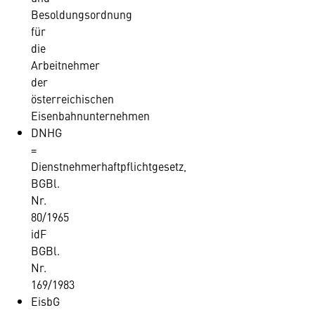
Besoldungsordnung
für
die
Arbeitnehmer
der
österreichischen
Eisenbahnunternehmen
DNHG
=
Dienstnehmerhaftpflichtgesetz,
BGBl.
Nr.
80/1965
idF
BGBl.
Nr.
169/1983
EisbG