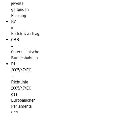
jeweils
geltenden
Fassung
KV
=
Kollektivvertrag
ÖBB
=
Österreichische
Bundesbahnen
RL
2005/47/EG
=
Richtlinie
2005/47/EG
des
Europäischen
Parlaments
und