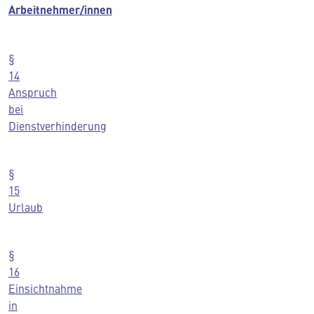
Arbeitnehmer/innen
§
14
Anspruch
bei
Dienstverhinderung
§
15
Urlaub
§
16
Einsichtnahme
in