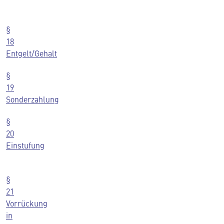
§
18
Entgelt/Gehalt
§
19
Sonderzahlung
§
20
Einstufung
§
21
Vorrückung
in