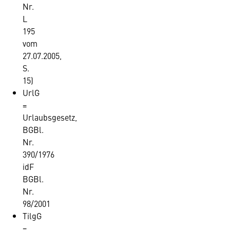
Nr.
L
195
vom
27.07.2005,
S.
15)
UrlG
=
Urlaubsgesetz,
BGBl.
Nr.
390/1976
idF
BGBl.
Nr.
98/2001
TilgG
=