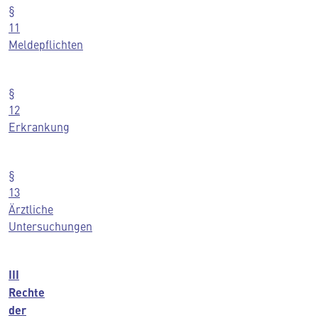
§
11
Meldepflichten
§
12
Erkrankung
§
13
Ärztliche
Untersuchungen
III
Rechte
der