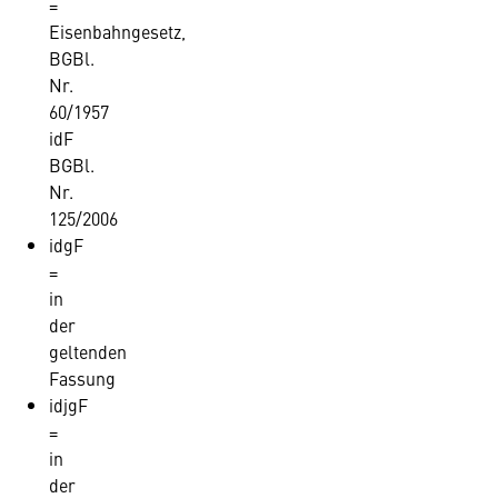
=
Eisenbahngesetz,
BGBl.
Nr.
60/1957
idF
BGBl.
Nr.
125/2006
idgF
=
in
der
geltenden
Fassung
idjgF
=
in
der