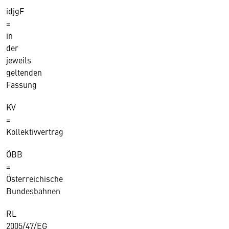
idjgF
=
in
der
jeweils
geltenden
Fassung
KV
=
Kollektivvertrag
ÖBB
=
Österreichische
Bundesbahnen
RL
2005/47/EG