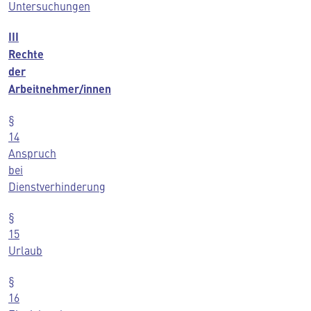
Untersuchungen
III
Rechte
der
Arbeitnehmer/innen
§
14
Anspruch
bei
Dienstverhinderung
§
15
Urlaub
§
16