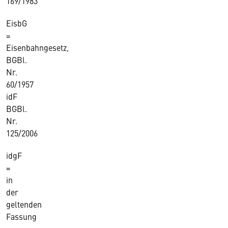
169/1983
EisbG
=
Eisenbahngesetz,
BGBl.
Nr.
60/1957
idF
BGBl.
Nr.
125/2006
idgF
=
in
der
geltenden
Fassung