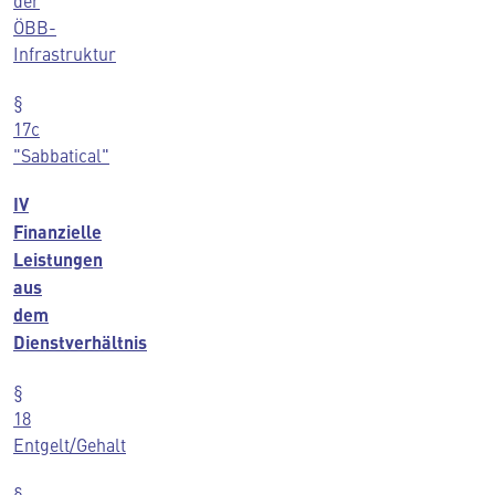
der
ÖBB-
Infrastruktur
§
17c
"Sabbatical"
IV
Finanzielle
Leistungen
aus
dem
Dienstverhältnis
§
18
Entgelt/Gehalt
§