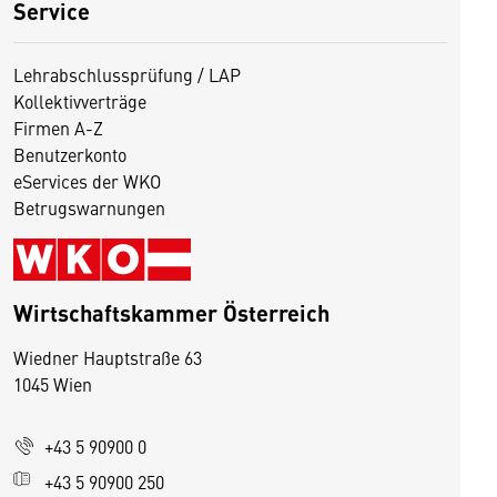
Service
Lehrabschlussprüfung / LAP
Kollektivverträge
Firmen A-Z
Benutzerkonto
eServices der WKO
Betrugswarnungen
Wirtschaftskammer Österreich
Wiedner Hauptstraße 63
D
1045 Wien
i
e
+43 5 90900 0
s
e
+43 5 90900 250