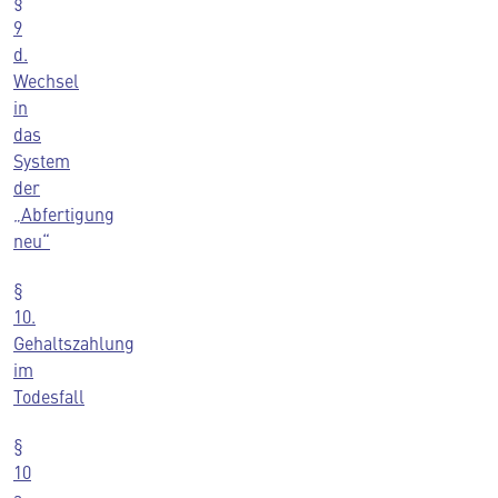
§
9
d.
Wechsel
in
das
System
der
„Abfertigung
neu“
§
10.
Gehaltszahlung
im
Todesfall
§
10