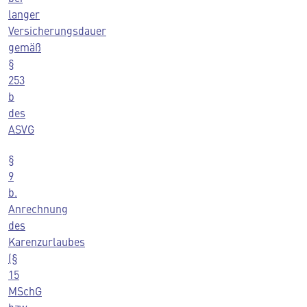
langer
Versicherungsdauer
gemäß
§
253
b
des
ASVG
§
9
b.
Anrechnung
des
Karenzurlaubes
(§
15
MSchG