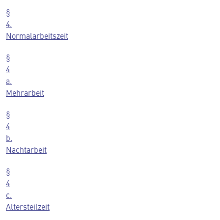
§
4.
Normalarbeitszeit
§
4
a.
Mehrarbeit
§
4
b.
Nachtarbeit
§
4
c.
Altersteilzeit