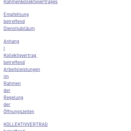
Rahmenkollektivvertrages
Empfehlung
betreffend
Dienstjubiläum
Anhang
I
Kollektivvertrag
betreffend
Arbeitsleistungen
im
Rahmen
der
Regelung
der
Öffnungszeiten
KOLLEKTIVVERTRAG