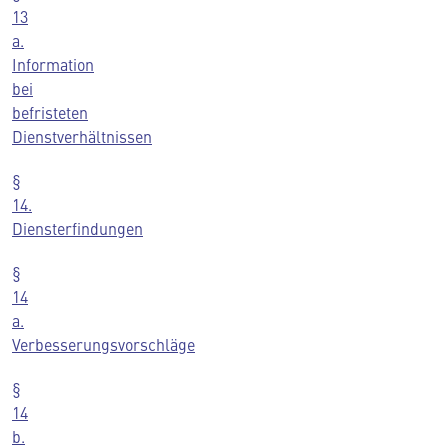
13
a.
Information
bei
befristeten
Dienstverhältnissen
§
14.
Diensterfindungen
§
14
a.
Verbesserungsvorschläge
§
14
b.