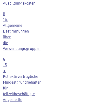
Ausbildungskosten
§
15.
Allgemeine
Bestimmungen
über
die
Verwendungsgruppen
§
15
a.
Kollektivvertragliche
Mindestgrundgehälter
für
teilzeitbeschäftigte
Angestellte