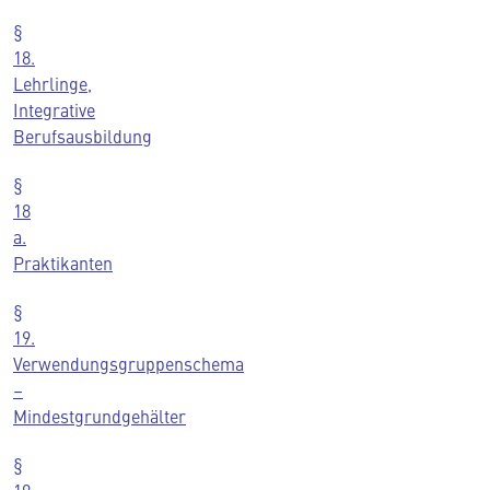
§
18.
Lehrlinge,
Integrative
Berufsausbildung
§
18
a.
Praktikanten
§
19.
Verwendungsgruppenschema
–
Mindestgrundgehälter
§