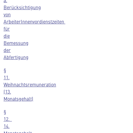
a.
Berücksichtigung
von
ArbeiterInnenvordienstzeiten
für
die
Bemessung
der
Abfertigung
§
11.
Weihnachtsremuneration
(13.
Monatsgehalt)
§
12.
14.