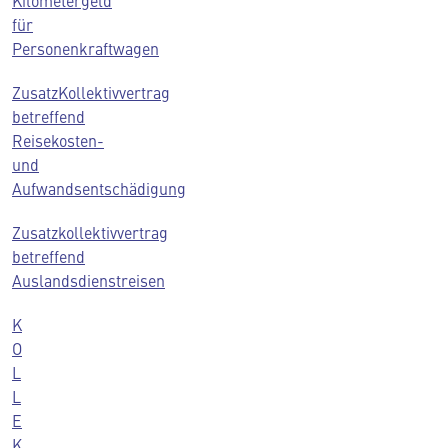
Kilometergeld
für
Personenkraftwagen
ZusatzKollektivvertrag
betreffend
Reisekosten-
und
Aufwandsentschädigung
Zusatzkollektivvertrag
betreffend
Auslandsdienstreisen
K
O
L
L
E
K