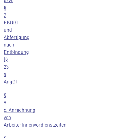
bzw.
§
2
EKUG)
und
Abfertigung
nach
Entbindung
(§
23
a
AngG)
§
9
c. Anrechnung
von
ArbeiterInnenvordienstzeiten