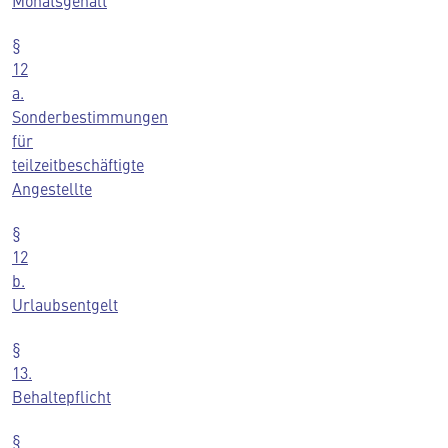
Monatsgehalt
§
12
a.
Sonderbestimmungen
für
teilzeitbeschäftigte
Angestellte
§
12
b.
Urlaubsentgelt
§
13.
Behaltepflicht
§