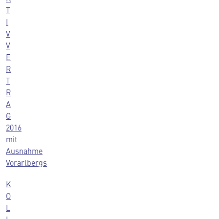
T
I
V
V
E
R
T
R
A
G
2016
mit
Ausnahme
Vorarlbergs
K
O
L