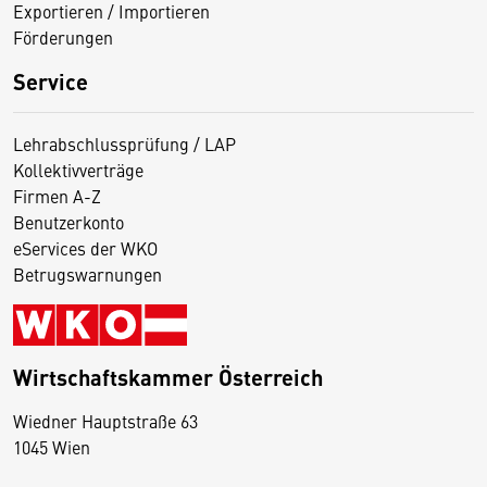
Exportieren / Importieren
Förderungen
Service
Lehrabschlussprüfung / LAP
Kollektivverträge
Firmen A-Z
Benutzerkonto
eServices der WKO
Betrugswarnungen
Wirtschaftskammer Österreich
Wiedner Hauptstraße 63
D
1045 Wien
i
e