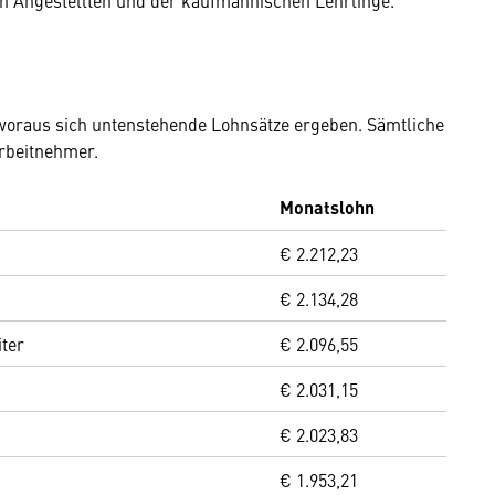
n Angestellten und der kaufmännischen Lehrlinge.
 woraus sich untenstehende Lohnsätze ergeben. Sämtliche
Arbeitnehmer.
Monatslohn
€ 2.212,23
€ 2.134,28
iter
€ 2.096,55
€ 2.031,15
€ 2.023,83
€ 1.953,21