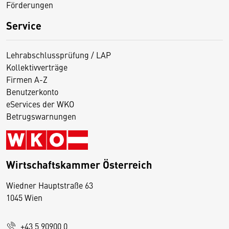
Förderungen
Service
Lehrabschlussprüfung / LAP
Kollektivverträge
Firmen A-Z
Benutzerkonto
eServices der WKO
Betrugswarnungen
Wirtschaftskammer Österreich
Wiedner Hauptstraße 63
D
1045 Wien
i
e
+43 5 90900 0
s