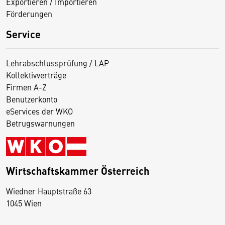
Exportieren / Importieren
Förderungen
Service
Lehrabschlussprüfung / LAP
Kollektivverträge
Firmen A-Z
Benutzerkonto
eServices der WKO
Betrugswarnungen
Wirtschaftskammer Österreich
Wiedner Hauptstraße 63
D
1045 Wien
i
e