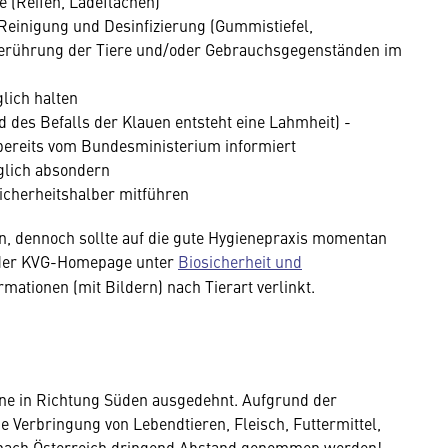
 (Reifen, Ladeflächen)
einigung und Desinfizierung (Gummistiefel,
Berührung der Tiere und/oder Gebrauchsgegenständen im
lich halten
 des Befalls der Klauen entsteht eine Lahmheit) -
bereits vom Bundesministerium informiert
glich absondern
icherheitshalber mitführen
en, dennoch sollte auf die gute Hygienepraxis momentan
f der KVG-Homepage unter
Biosicherheit und
mationen (mit Bildern) nach Tierart verlinkt.
ne in Richtung Süden ausgedehnt. Aufgrund der
 Verbringung von Lebendtieren, Fleisch, Futtermittel,
n nach Österreich dringend Abstand genommen werden!