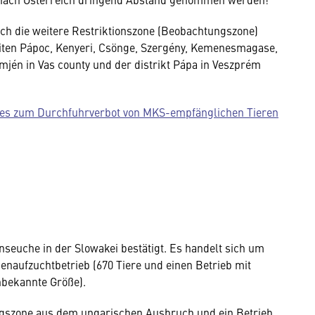
ch die weitere Restriktionszone (Beobachtungszone)
eiten Pápoc, Kenyeri, Csönge, Szergény, Kemenesmagase,
jén in Vas county und der distrikt Pápa in Veszprém
stes zum Durchfuhrverbot von MKS-empfänglichen Tieren
euche in der Slowakei bestätigt. Es handelt sich um
nenaufzuchtbetrieb (670 Tiere und einen Betrieb mit
nbekannte Größe).
ngszone aus dem ungarischen Ausbruch und ein Betrieb