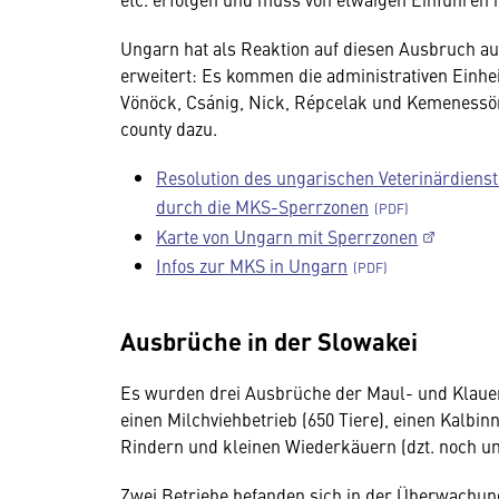
Ungarn hat als Reaktion auf diesen Ausbruch au
erweitert: Es kommen die administrativen Einh
Vönöck, Csánig, Nick, Répcelak und Kemenessöm
county dazu.
Resolution des ungarischen Veterinärdien
durch die MKS-Sperrzonen
Karte von Ungarn mit Sperrzonen
Infos zur MKS in Ungarn
Ausbrüche in der Slowakei
Es wurden drei Ausbrüche der Maul- und Klauens
einen Milchviehbetrieb (650 Tiere), einen Kalbin
Rindern und kleinen Wiederkäuern (dzt. noch u
Zwei Betriebe befanden sich in der Überwachu