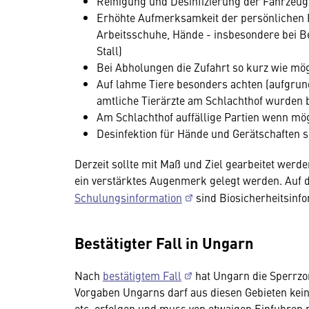
Reinigung und Desinfizierung der Fahrzeuge
Erhöhte Aufmerksamkeit der persönlichen R
Arbeitsschuhe, Hände - insbesondere bei 
Stall)
Bei Abholungen die Zufahrt so kurz wie mög
Auf lahme Tiere besonders achten (aufgrund
amtliche Tierärzte am Schlachthof wurden 
Am Schlachthof auffällige Partien wenn mö
Desinfektion für Hände und Gerätschaften s
Derzeit sollte mit Maß und Ziel gearbeitet werd
ein verstärktes Augenmerk gelegt werden. Au
Schulungsinformation
sind Biosicherheitsinfor
Bestätigter Fall in Ungarn
Nach
bestätigtem Fall
hat Ungarn die Sperrzo
Vorgaben Ungarns darf aus diesen Gebieten keine
etc. erfolgen und muss von etwaigen Einfuhre