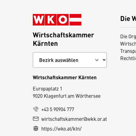
Die 
Wirtschaftskammer
Die Org
Kärnten
Wirtsc
Transp
Rechtl
Wirtschaftskammer Kärnten
Europaplatz 1
9020 Klagenfurt am Wörthersee
+43 5 90904 777
wirtschaftskammer@wkk.or.at
D
https://wko.at/ktn/
i