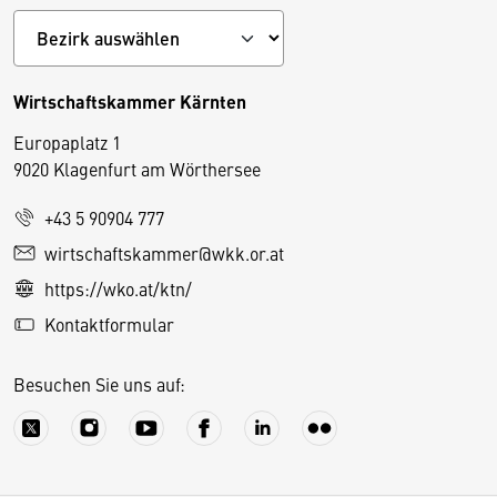
Wirtschaftskammer Kärnten
Europaplatz 1
9020 Klagenfurt am Wörthersee
+43 5 90904 777
D
wirtschaftskammer@wkk.or.at
i
https://wko.at/ktn/
e
Kontaktformular
s
e
Besuchen Sie uns auf:
S
e
it
e