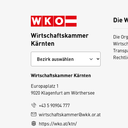
Die 
Wirtschaftskammer
Die Org
Kärnten
Wirtsc
Transp
Rechtl
Wirtschaftskammer Kärnten
Europaplatz 1
9020 Klagenfurt am Wörthersee
+43 5 90904 777
wirtschaftskammer@wkk.or.at
D
https://wko.at/ktn/
i