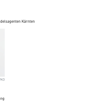
delsagenten Kärnten
WKO
rung