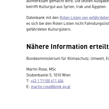
aufmerksam gemacht wird. Die letzten Ausgaben 
betrifft Kulturgut aus Syrien, Irak und Ägypten.
Datenbank mit den
Roten Listen von gefährdete
es sich bei den Roten Listen nicht Fahndungslis
gefährdeten Kulturgütern.
Nähere Information erteilt
Bundesministerium für Klimaschutz, Umwelt, Ene
Martin Rose, MSc
Stubenbastei 5, 1010 Wien
T:
+43 1 71100 611 404
E:
martin.rose@bmk.gv.at