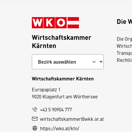
Die 
Wirtschaftskammer
Die Org
Kärnten
Wirtsc
Transp
Rechtl
Wirtschaftskammer Kärnten
Europaplatz 1
9020 Klagenfurt am Wörthersee
+43 5 90904 777
wirtschaftskammer@wkk.or.at
D
https://wko.at/ktn/
i