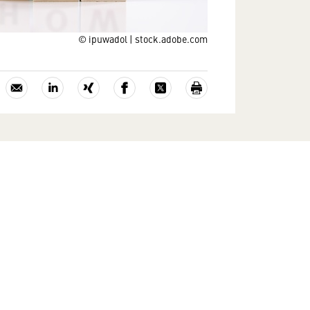
© ipuwadol | stock.adobe.com