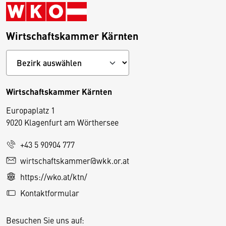
Wirtschaftskammer Kärnten
Wirtschaftskammer Kärnten
Europaplatz 1
9020 Klagenfurt am Wörthersee
+43 5 90904 777
D
wirtschaftskammer@wkk.or.at
i
https://wko.at/ktn/
e
Kontaktformular
s
e
Besuchen Sie uns auf:
S