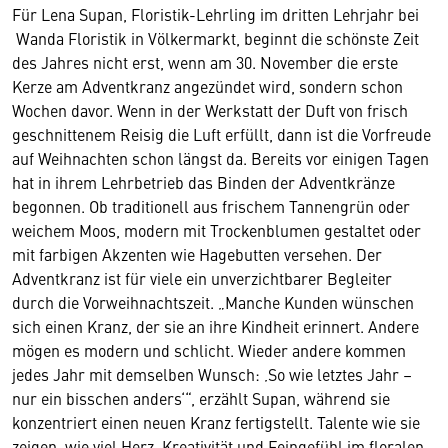
Für Lena Supan, Floristik-Lehrling im dritten Lehrjahr bei
Wanda Floristik in Völkermarkt, beginnt die schönste Zeit
des Jahres nicht erst, wenn am 30. November die erste
Kerze am Adventkranz angezündet wird, sondern schon
Wochen davor. Wenn in der Werkstatt der Duft von frisch
geschnittenem Reisig die Luft erfüllt, dann ist die Vorfreude
auf Weihnachten schon längst da. Bereits vor einigen Tagen
hat in ihrem Lehrbetrieb das Binden der Adventkränze
begonnen. Ob traditionell aus frischem Tannengrün oder
weichem Moos, modern mit Trockenblumen gestaltet oder
mit farbigen Akzenten wie Hagebutten versehen. Der
Adventkranz ist für viele ein unverzichtbarer Begleiter
durch die Vorweihnachtszeit. „Manche Kunden wünschen
sich einen Kranz, der sie an ihre Kindheit erinnert. Andere
mögen es modern und schlicht. Wieder andere kommen
jedes Jahr mit demselben Wunsch: ‚So wie letztes Jahr –
nur ein bisschen anders‘“, erzählt Supan, während sie
konzentriert einen neuen Kranz fertigstellt. Talente wie sie
zeigen, wie viel Herz, Kreativität und Feingefühl im floralen