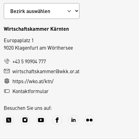
Wirtschaftskammer Kärnten
Europaplatz 1
9020 Klagenfurt am Wörthersee
+43 5 90904 777
D
wirtschaftskammer@wkk.or.at
i
https://wko.at/ktn/
e
Kontaktformular
s
e
Besuchen Sie uns auf:
S
e
it
e