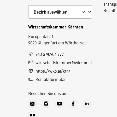
Transp
Rechtl
Wirtschaftskammer Kärnten
Europaplatz 1
9020 Klagenfurt am Wörthersee
+43 5 90904 777
wirtschaftskammer@wkk.or.at
D
https://wko.at/ktn/
i
e
Kontaktformular
s
e
Besuchen Sie uns auf:
S
e
it