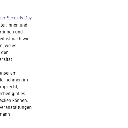
ber Security Day
ler:innen und
r:innen und
it ist nach wie
n, wo es
 der
rsität
n unserem
Unternehmen im
amprecht,
rheit gibt es
decken können.
 Veranstaltungen
bmann