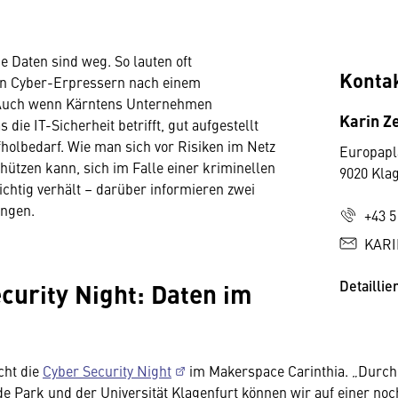
e Daten sind weg. So lauten oft
Konta
n Cyber-Erpressern nach einem
 Auch wenn Kärntens Unternehmen
Karin Z
s die IT-Sicherheit betrifft, gut aufgestellt
ufholbedarf. Wie man sich vor Risiken im Netz
Europapl
hützen kann, sich im Falle einer kriminellen
9020 Kla
ichtig verhält – darüber informieren zwei
ungen.
+43 5
KARI
curity Night: Daten im
Detaillie
cht die
Cyber Security Night
im Makerspace Carinthia. „Durch 
e Park und der Universität Klagenfurt können wir auf einer noc