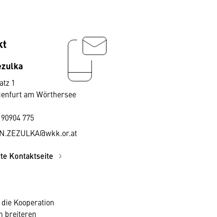
kt
ezulka
atz 1
genfurt am Wörthersee
 90904 775
N.ZEZULKA@wkk.or.at
rte Kontaktseite
die Kooperation
h breiteren