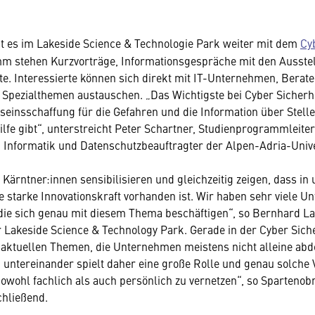
t es im Lakeside Science & Technologie Park weiter mit dem
Cy
m stehen Kurzvorträge, Informationsgespräche mit den Ausstel
. Interessierte können sich direkt mit IT-Unternehmen, Berate
 Spezialthemen austauschen. „Das Wichtigste bei Cyber Sicherhe
seinsschaffung für die Gefahren und die Information über Stelle
lfe gibt“, unterstreicht Peter Schartner, Studienprogrammleiter
 Informatik und Datenschutzbeauftragter der Alpen-Adria-Unive
e Kärntner:innen sensibilisieren und gleichzeitig zeigen, dass i
 starke Innovationskraft vorhanden ist. Wir haben sehr viele 
die sich genau mit diesem Thema beschäftigen“, so Bernhard L
 Lakeside Science & Technology Park. Gerade in der Cyber Siche
n aktuellen Themen, die Unternehmen meistens nicht alleine ab
 untereinander spielt daher eine große Rolle und genau solche
 sowohl fachlich als auch persönlich zu vernetzen“, so Sparteno
chließend.