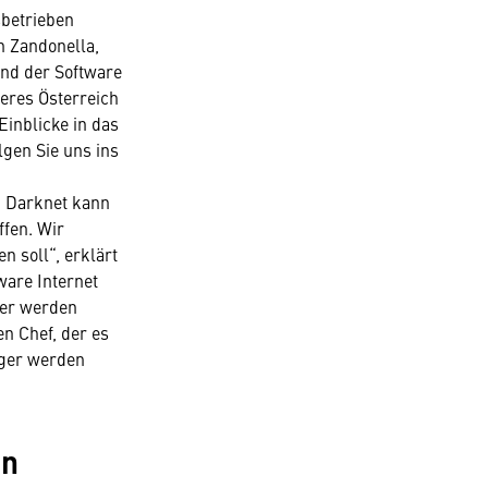
sbetrieben
n Zandonella,
nd der Software
eres Österreich
inblicke in das
gen Sie uns ins
m Darknet kann
ffen. Wir
n soll“, erklärt
ware Internet
ier werden
n Chef, der es
rüger werden
in