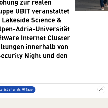
rohung zur realen
uppe UBIT veranstaltet
 Lakeside Science &
lpen-Adria-Universität
tware Internet Cluster
altungen innerhalb von
Security Night und den
el ist älter als 90 Tage