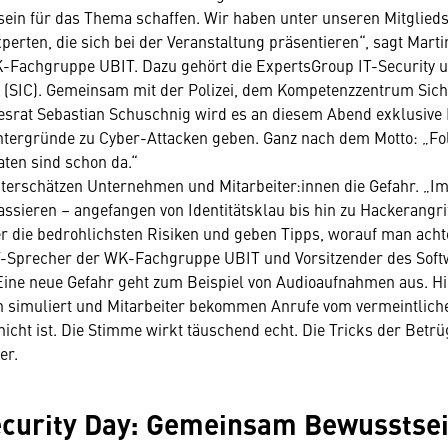
ein für das Thema schaffen. Wir haben unter unseren Mitglied
perten, die sich bei der Veranstaltung präsentieren“, sagt Marti
Fachgruppe UBIT. Dazu gehört die ExpertsGroup IT-Security u
r (SIC). Gemeinsam mit der Polizei, dem Kompetenzzentrum Sich
srat Sebastian Schuschnig wird es an diesem Abend exklusive E
tergründe zu Cyber-Attacken geben. Ganz nach dem Motto: „Fol
aten sind schon da.“
terschätzen Unternehmen und Mitarbeiter:innen die Gefahr. „I
passieren – angefangen von Identitätsklau bis hin zu Hackerangri
r die bedrohlichsten Risiken und geben Tipps, worauf man achte
IT-Sprecher der WK-Fachgruppe UBIT und Vorsitzender des Soft
 Eine neue Gefahr geht zum Beispiel von Audioaufnahmen aus. H
 simuliert und Mitarbeiter bekommen Anrufe vom vermeintliche
 nicht ist. Die Stimme wirkt täuschend echt. Die Tricks der Bet
er.
ecurity Day: Gemeinsam Bewusstse