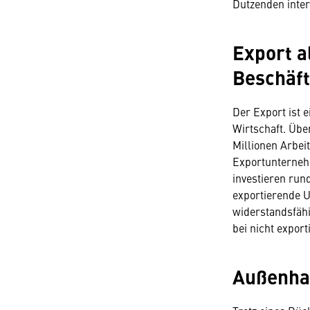
Dutzenden inter
Export a
Beschäf
Der Export ist 
Wirtschaft. Über
Millionen Arbei
Exportunterneh
investieren run
exportierende U
widerstandsfähig
bei nicht expor
Außenhan