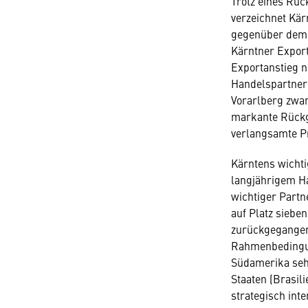
Trotz eines Rüc
verzeichnet Kär
gegenüber dem V
Kärntner Export
Exportanstieg 
Handelspartner 
Vorarlberg zwar
markante Rückga
verlangsamte Pr
Kärntens wichti
langjährigem H
wichtiger Partn
auf Platz sieben
zurückgegangen 
Rahmenbedingun
Südamerika seh
Staaten (Brasil
strategisch int