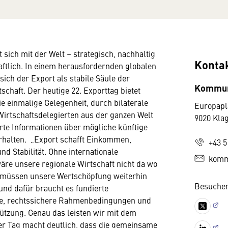
 sich mit der Welt – strategisch, nachhaltig
Konta
ftlich. In einem herausfordernden globalen
sich der Export als stabile Säule der
Kommun
schaft. Der heutige 22. Exporttag bietet
 einmalige Gelegenheit, durch bilaterale
Europapl
irtschaftsdelegierten aus der ganzen Welt
9020 Kla
te Informationen über mögliche künftige
rhalten. „Export schafft Einkommen,
+43 5
nd Stabilität. Ohne internationale
komm
re unsere regionale Wirtschaft nicht da wo
Wir müssen unsere Wertschöpfung weiterhin
Besuchen
 und dafür braucht es fundierte
e, rechtssichere Rahmenbedingungen und
tützung. Genau das leisten wir mit dem
er Tag macht deutlich, dass die gemeinsame