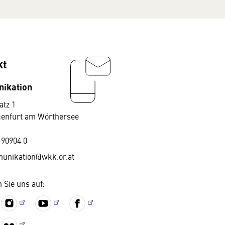
kt
ikation
atz 1
genfurt am Wörthersee
 90904 0
unikation@wkk.or.at
 Sie uns auf: