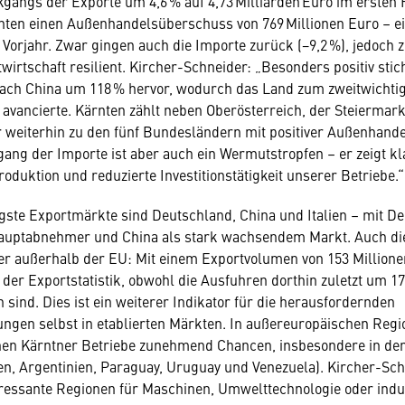
kgangs der Exporte um 4,6 % auf 4,73 Milliarden Euro im ersten 
nten einen Außenhandelsüberschuss von 769 Millionen Euro – e
orjahr. Zwar gingen auch die Importe zurück (−9,2 %), jedoch ze
wirtschaft resilient. Kircher-Schneider: „Besonders positiv stic
nach China um 118 % hervor, wodurch das Land zum zweitwichti
avancierte. Kärnten zählt neben Oberösterreich, der Steiermark
 weiterhin zu den fünf Bundesländern mit positiver Außenhande
ng der Importe ist aber auch ein Wermutstropfen – er zeigt kl
oduktion und reduzierte Investitionstätigkeit unserer Betriebe.“
gste Exportmärkte sind Deutschland, China und Italien – mit De
auptabnehmer und China als stark wachsendem Markt. Auch die 
er außerhalb der EU: Mit einem Exportvolumen von 153 Millionen
 der Exportstatistik, obwohl die Ausfuhren dorthin zuletzt um 17
sind. Dies ist ein weiterer Indikator für die herausfordernden
gen selbst in etablierten Märkten. In außereuropäischen Regi
en Kärntner Betriebe zunehmend Chancen, insbesondere in 
ien, Argentinien, Paraguay, Uruguay und Venezuela). Kircher-Sch
eressante Regionen für Maschinen, Umwelttechnologie oder indus