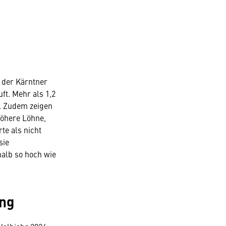
 der Kärntner
ft. Mehr als 1,2
b. Zudem zeigen
höhere Löhne,
te als nicht
sie
halb so hoch wie
ung