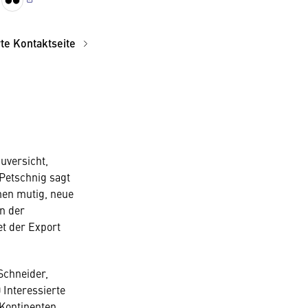
rte Kontaktseite
uversicht,
 Petschnig sagt
men mutig, neue
on der
et der Export
Schneider,
 Interessierte
 Kontinenten