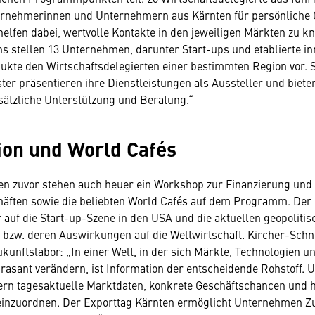
ernehmerinnen und Unternehmern aus Kärnten für persönliche 
elfen dabei, wertvolle Kontakte in den jeweiligen Märkten zu kn
ns stellen 13 Unternehmen, darunter Start-ups und etablierte in
ukte den Wirtschaftsdelegierten einer bestimmten Region vor. 
ster präsentieren ihre Dienstleistungen als Aussteller und biete
ätzliche Unterstützung und Beratung.“
ion und World Cafés
ren zuvor stehen auch heuer ein Workshop zur Finanzierung un
äften sowie die beliebten World Cafés auf dem Programm. Der B
r auf die Start-up-Szene in den USA und die aktuellen geopoliti
bzw. deren Auswirkungen auf die Weltwirtschaft. Kircher-Schne
ukunftslabor: „In einer Welt, in der sich Märkte, Technologien u
 rasant verändern, ist Information der entscheidende Rohstoff. 
fern tagesaktuelle Marktdaten, konkrete Geschäftschancen und h
 einzuordnen. Der Exporttag Kärnten ermöglicht Unternehmen Z