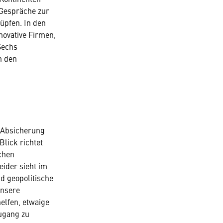
Gespräche zur
üpfen. In den
novative Firmen,
Sechs
n den
d Absicherung
lick richtet
schen
ider sieht im
nd geopolitische
Unsere
elfen, etwaige
ugang zu