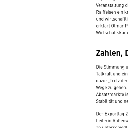
Veranstaltung 
Raiffeisen ein 
und wirtschaftli
erklärt Otmar P
Wirtschaftska
Zahlen, 
Die Stimmung un
Tatkraft und ei
dazu: „Trotz de
Wege zu gehen. 
Absatzmärkte is
Stabilität und 
Der Exporttag 
Leiterin Außenw
an unterschiedl