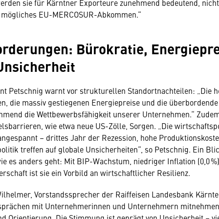
erden sie für Kärntner Exporteure zunehmend bedeutend, nicht 
ein mögliches EU-MERCOSUR-Abkommen.“
rderungen: Bürokratie, Energiepre
Unsicherheit
t Petschnig warnt vor strukturellen Standortnachteilen: „Die 
n, die massiv gestiegenen Energiepreise und die überbordende
hmend die Wettbewerbsfähigkeit unserer Unternehmen.“ Zudem
sbarrieren, wie etwa neue US-Zölle, Sorgen. „Die wirtschaftspo
 angespannt – drittes Jahr der Rezession, hohe Produktionskost
politik treffen auf globale Unsicherheiten“, so Petschnig. Ein Blic
wie es anders geht: Mit BIP-Wachstum, niedriger Inflation (0,0 %
rschaft ist sie ein Vorbild an wirtschaftlicher Resilienz.
ilhelmer, Vorstandssprecher der Raiffeisen Landesbank Kärnte
Gesprächen mit Unternehmerinnen und Unternehmern mitnehmen, 
nd Orientierung. Die Stimmung ist geprägt von Unsicherheit – vi