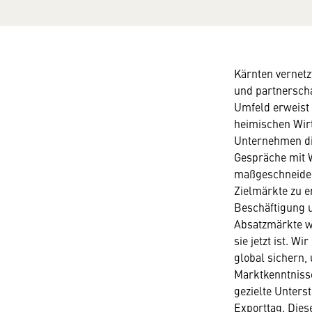
Kärnten vernetzt
und partnerscha
Umfeld erweist 
heimischen Wirt
Unternehmen die
Gespräche mit W
maßgeschneider
Zielmärkte zu e
Beschäftigung u
Absatzmärkte wä
sie jetzt ist. 
global sichern,
Marktkenntniss
gezielte Unters
Exporttag. Dies