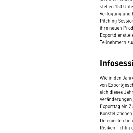
stehen 150 Unt
Verfügung und h
Pitching Sessio
ihre neuen Prod
Exportdienstlei
Teilnehmern zus
Infosess
Wie in den Jah
von Exportgesch
sich dieses Jah
Veränderungen, 
Exporttag ein Z
Konstellationen
Delegierten lie
Risiken richtig