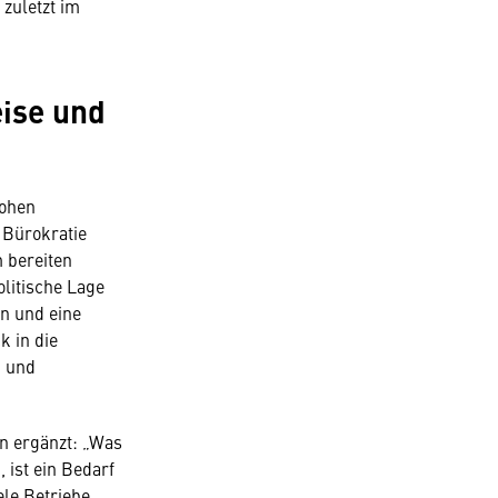
zuletzt im
ise und
hohen
 Bürokratie
 bereiten
litische Lage
en und eine
k in die
) und
n ergänzt: „Was
ist ein Bedarf
ele Betriebe