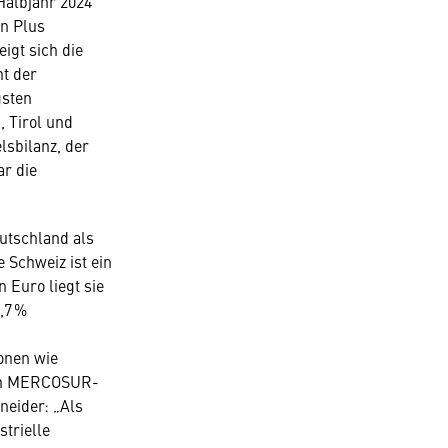
Halbjahr 2024
in Plus
igt sich die
ht der
gsten
, Tirol und
lsbilanz, der
ar die
utschland als
Schweiz ist ein
 Euro liegt sie
,7 %
onen wie
den MERCOSUR-
neider: „Als
trielle