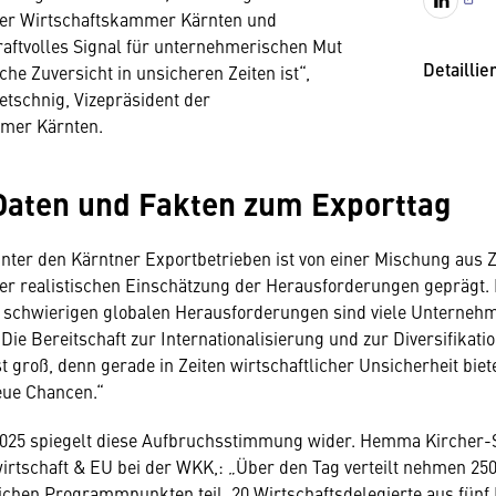
der Wirtschaftskammer Kärnten und
kraftvolles Signal für unternehmerischen Mut
Detaillie
che Zuversicht in unsicheren Zeiten ist“,
etschnig, Vizepräsident der
mmer Kärnten.
Daten und Fakten zum Exporttag
ter den Kärntner Exportbetrieben ist von einer Mischung aus Z
ner realistischen Einschätzung der Herausforderungen geprägt.
r schwierigen globalen Herausforderungen sind viele Unterneh
Die Bereitschaft zur Internationalisierung und zur Diversifikati
t groß, denn gerade in Zeiten wirtschaftlicher Unsicherheit biet
neue Chancen.“
2025 spiegelt diese Aufbruchsstimmung wider. Hemma Kircher-
irtschaft & EU bei der WKK,: „Über den Tag verteilt nehmen 250
ichen Programmpunkten teil. 20 Wirtschaftsdelegierte aus fünf