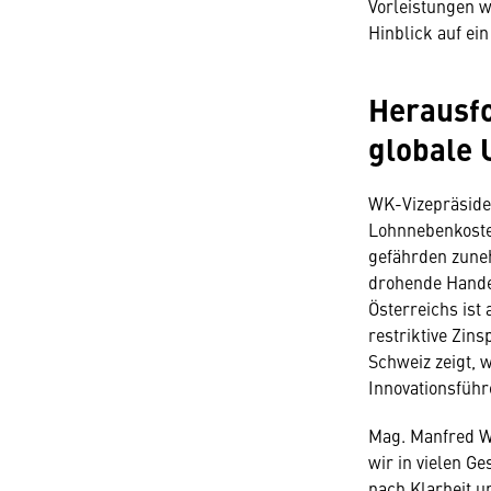
Vorleistungen w
Hinblick auf 
Herausfo
globale 
WK-Vizepräsiden
Lohnnebenkoste
gefährden zune
drohende Handel
Österreichs ist
restriktive Zins
Schweiz zeigt, 
Innovationsführe
Mag. Manfred W
wir in vielen 
nach Klarheit u