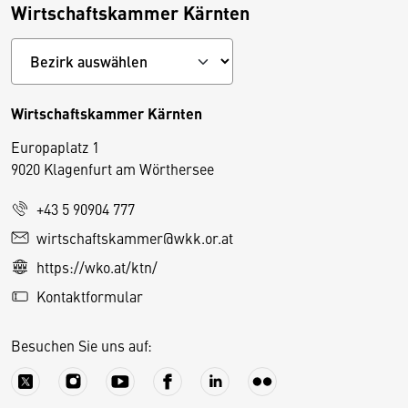
Wirtschaftskammer Kärnten
Wirtschaftskammer Kärnten
Europaplatz 1
9020 Klagenfurt am Wörthersee
+43 5 90904 777
D
wirtschaftskammer@wkk.or.at
i
https://wko.at/ktn/
e
Kontaktformular
s
e
Besuchen Sie uns auf:
S
e
it