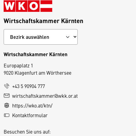
Wirtschaftskammer Kärnten
Wirtschaftskammer Kärnten
Europaplatz 1
9020 Klagenfurt am Wörthersee
+43 5 90904 777
D
wirtschaftskammer@wkk.or.at
i
https://wko.at/ktn/
e
Kontaktformular
s
e
Besuchen Sie uns auf:
S