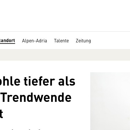
tandort
Alpen-Adria
Talente
Zeitung
le tiefer als
r Trendwende
t