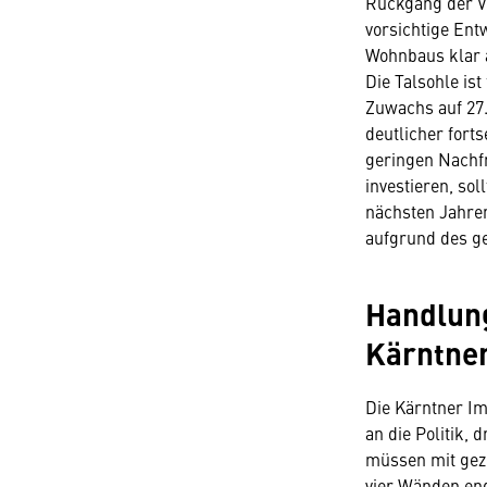
Rückgang der Ve
vorsichtige Ent
Wohnbaus klar a
Die Talsohle ist
Zuwachs auf 27.
deutlicher forts
geringen Nachfr
investieren, so
nächsten Jahre
aufgrund des ge
Handlun
Kärntne
Die Kärntner Im
an die Politik,
müssen mit gez
vier Wänden end