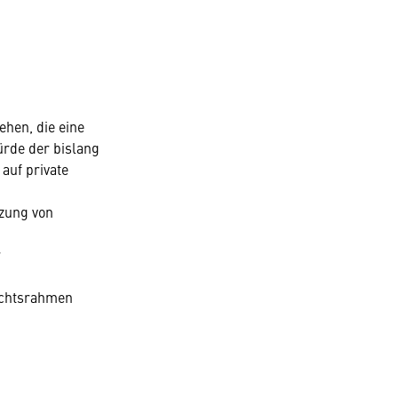
hen, die eine
rde der bislang
auf private
tzung von
r
echtsrahmen