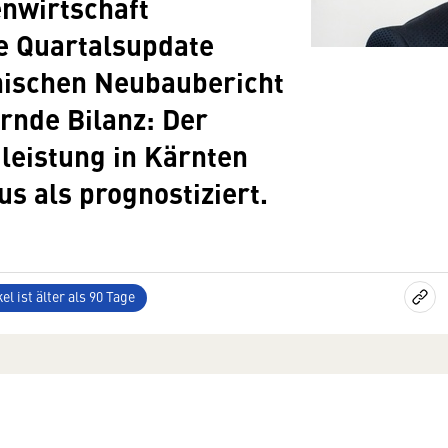
nwirtschaft
le Quartalsupdate
hischen Neubaubericht
rnde Bilanz: Der
eistung in Kärnten
us als prognostiziert.
el ist älter als 90 Tage