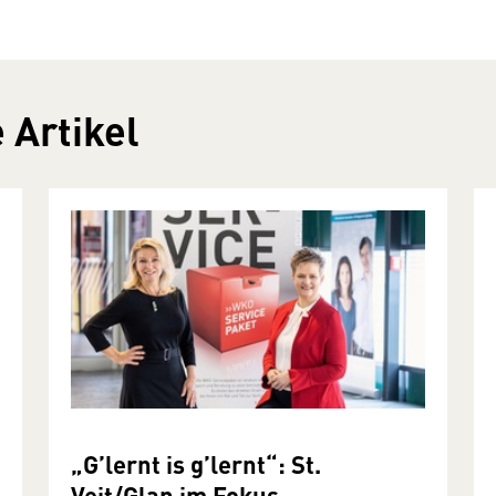
 Artikel
„G’lernt is g’lernt“: St.
Veit/Glan im Fokus