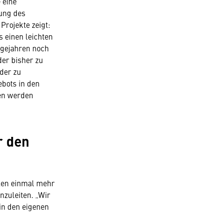
 eine
tung des
Projekte zeigt:
s einen leichten
lgejahren noch
der bisher zu
der zu
ebots in den
en werden
r den
hlen einmal mehr
zuleiten. „Wir
in den eigenen