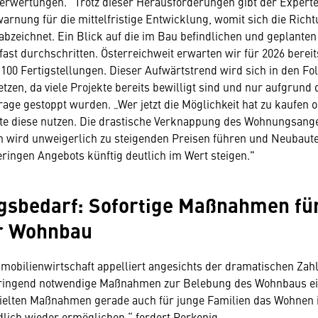
rwertungen." Trotz dieser Herausforderungen gibt der Experte
warnung für die mittelfristige Entwicklung, womit sich die Rich
bzeichnet. Ein Blick auf die im Bau befindlichen und geplanten 
 fast durchschritten. Österreichweit erwarten wir für 2026 bereit
100 Fertigstellungen. Dieser Aufwärtstrend wird sich in den Fo
etzen, da viele Projekte bereits bewilligt sind und nur aufgrund 
age gestoppt wurden. „Wer jetzt die Möglichkeit hat zu kaufen o
llte diese nutzen. Die drastische Verknappung des Wohnungsang
n wird unweigerlich zu steigenden Preisen führen und Neubaut
ringen Angebots künftig deutlich im Wert steigen."
gsbedarf: Sofortige Maßnahmen fü
r Wohnbau
mobilienwirtschaft appelliert angesichts der dramatischen Za
 dringend notwendige Maßnahmen zur Belebung des Wohnbaus ein
ielten Maßnahmen gerade auch für junge Familien das Wohnen 
lich wieder ermöglichen,“ fordert Perkonig.