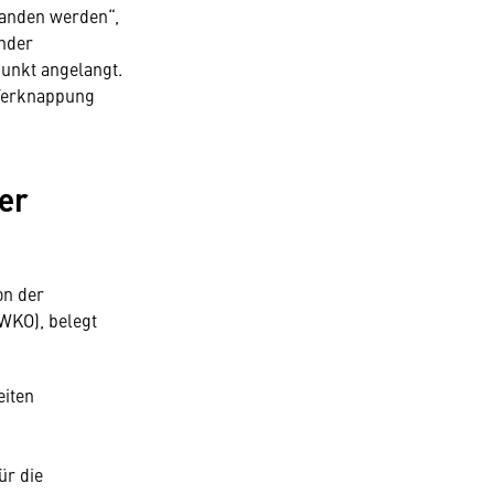
tanden werden“,
nder
punkt angelangt.
 Verknappung
ter
on der
WKO), belegt
eiten
ür die