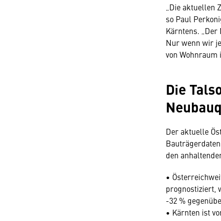
„Die aktuellen 
so Paul Perkon
Kärntens. „Der 
Nur wenn wir je
von Wohnraum 
Die Tals
Neubauq
Der aktuelle Ös
Bauträgerdaten
den anhaltende
• Österreichwei
prognostiziert
-32 % gegenüber
• Kärnten ist v