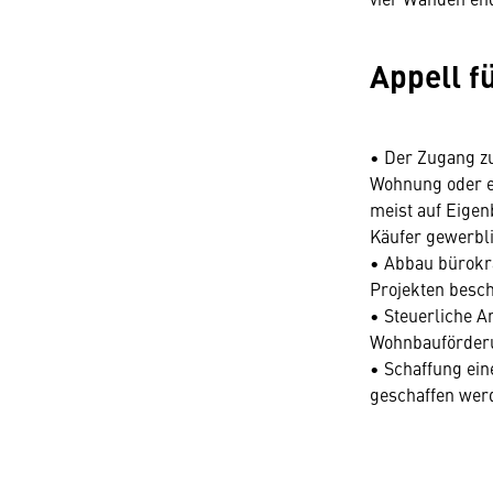
Appell 
• Der Zugang zu
Wohnung oder e
meist auf Eige
Käufer gewerbli
• Abbau bürokr
Projekten besch
• Steuerliche A
Wohnbauförder
• Schaffung ei
geschaffen werd