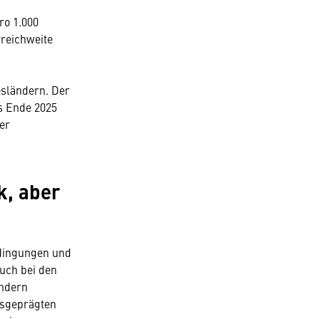
ro 1.000
rreichweite
esländern. Der
is Ende 2025
er
k, aber
edingungen und
uch bei den
ändern
ausgeprägten