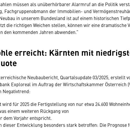
Zahlen müssen als unüberhörbarer Alarmruf an die Politik vers
ig, Fachgruppenobmann der Immobilien- und Vermögenstreuhä
Neubau in unserem Bundesland ist auf einem historischen Tief
tzt die richtigen Weichen stellen, können wir eine dramatische
in den kommenden Jahren abwenden.“
ohle erreicht: Kärnten mit niedrigs
uote
terreichische Neubaubericht, Quartalsupdate 03/2025, erstellt v
bank Exploreal im Auftrag der Wirtschaftskammer Österreich (
n Negativtrend:
t wird für 2025 die Fertigstellung von nur etwa 24.600 Wohneinh
, was einem weiteren Rückgang von
 dem Vorjahr entspricht.
on dieser Entwicklung besonders stark betroffen: Die Prognose f