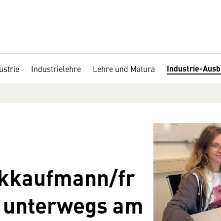
Industrie-Ausb
ustrie
Industrielehre
Lehre und Matura
ikkaufmann/fr
h unterwegs am