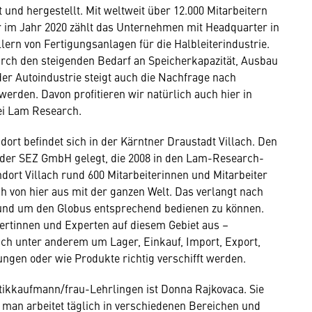
nd hergestellt. Mit weltweit über 12.000 Mitarbeitern
r im Jahr 2020 zählt das Unternehmen mit Headquarter in
lern von Fertigungsanlagen für die Halbleiterindustrie.
urch den steigenden Bedarf an Speicherkapazität, Ausbau
er Autoindustrie steigt auch die Nachfrage nach
werden. Davon profitieren wir natürlich auch hier in
bei Lam Research.
ort befindet sich in der Kärntner Draustadt Villach. Den
 der SEZ GmbH gelegt, die 2008 in den Lam-Research-
dort Villach rund 600 Mitarbeiterinnen und Mitarbeiter
h von hier aus mit der ganzen Welt. Das verlangt nach
rund um den Globus entsprechend bedienen zu können.
ertinnen und Experten auf diesem Gebiet aus –
ch unter anderem um Lager, Einkauf, Import, Export,
en oder wie Produkte richtig verschifft werden.
stikkaufmann/frau-Lehrlingen ist Donna Rajkovaca. Sie
 man arbeitet täglich in verschiedenen Bereichen und