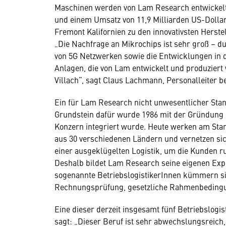
Maschinen werden von Lam Research entwickelt u
und einem Umsatz von 11,9 Milliarden US-Dolla
Fremont Kalifornien zu den innovativsten Herstel
„Die Nachfrage an Mikrochips ist sehr groß – d
von 5G Netzwerken sowie die Entwicklungen in d
Anlagen, die von Lam entwickelt und produziert 
Villach“, sagt Claus Lachmann, Personalleiter 
Ein für Lam Research nicht unwesentlicher Stand
Grundstein dafür wurde 1986 mit der Gründung
Konzern integriert wurde. Heute werken am Stan
aus 30 verschiedenen Ländern und vernetzen sic
einer ausgeklügelten Logistik, um die Kunden 
Deshalb bildet Lam Research seine eigenen Exp
sogenannte BetriebslogistikerInnen kümmern si
Rechnungsprüfung, gesetzliche Rahmenbedingung
Eine dieser derzeit insgesamt fünf Betriebslogi
sagt: „Dieser Beruf ist sehr abwechslungsreich,