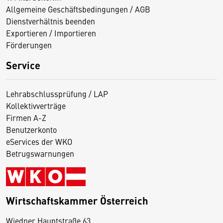
Allgemeine Geschäftsbedingungen / AGB
Dienstverhältnis beenden
Exportieren / Importieren
Förderungen
Service
Lehrabschlussprüfung / LAP
Kollektivverträge
Firmen A-Z
Benutzerkonto
eServices der WKO
Betrugswarnungen
Wirtschaftskammer Österreich
Wiedner Hauptstraße 63
D