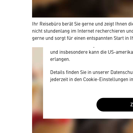
Wir benötigen Ihre Zustim
Hier würden wir Ihnen gerne einen exte
Ihr Reisebüro berät Sie gerne und zeigt Ihnen 
allerdings Ihre Zustimmung, da Ihr Br
nicht stundenlang im Internet recherchieren und
Geräten und Nutzerverhalten mitunter 
gerne und sorgt für einen entspannten Start in 
Diese Daten unterliegen keinem dem 
und insbesondere kann die US-amerika
erlangen.
Details finden Sie in unserer Datensch
jederzeit in den Cookie-Einstellungen 