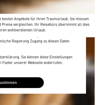
mung
rnen Inhalt anzeigen. Dafür benötigen wir
die besten Angebote für Ihren Traumurlaub. Sie müssen
owser personenbezogene technische Daten zu
 Preise vergleichen. Ihr Reisebüro übernimmt all dies
mit US-amerikanischen Anbietern austauscht.
Ihren wohlverdienten Urlaub.
EU-Datenschutzrecht angemessenen Schutzniveau
nische Regierung Zugang zu diesen Daten
utzerklärung. Sie können diese Einstellungen
im Footer unserer Webseite widerrufen.
Zustimmen