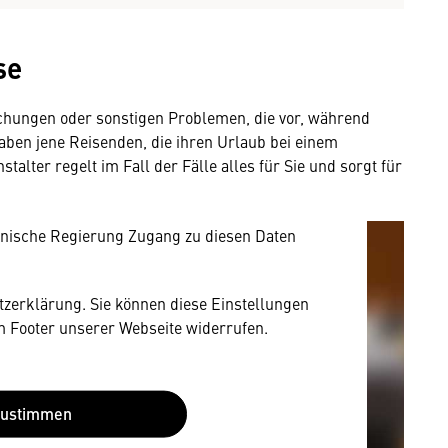
se
mung
eichungen oder sonstigen Problemen, die vor, während
rnen Inhalt anzeigen. Dafür benötigen wir
aben jene Reisenden, die ihren Urlaub bei einem
owser personenbezogene technische Daten zu
alter regelt im Fall der Fälle alles für Sie und sorgt für
mit US-amerikanischen Anbietern austauscht.
EU-Datenschutzrecht angemessenen Schutzniveau
nische Regierung Zugang zu diesen Daten
utzerklärung. Sie können diese Einstellungen
im Footer unserer Webseite widerrufen.
Zustimmen