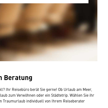
n Beratung
mung
ll? Ihr Reisebüro berät Sie gerne! Ob Urlaub am Meer,
rnen Inhalt anzeigen. Dafür benötigen wir
aub zum Verwöhnen oder ein Städtetrip. Wählen Sie ihr
owser personenbezogene technische Daten zu
en Traumurlaub individuell von Ihrem Reiseberater
mit US-amerikanischen Anbietern austauscht.