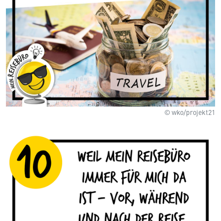
© wko/projekt21