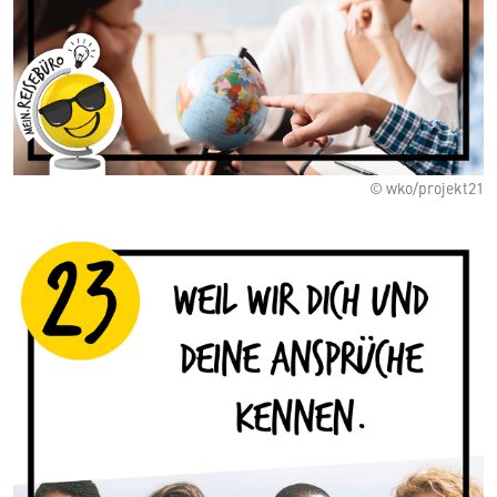
© wko/projekt21