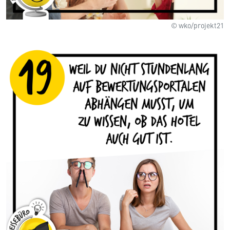
© wko/projekt21