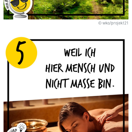
© wko/projekt21