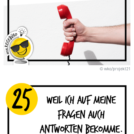
© wko/projekt21