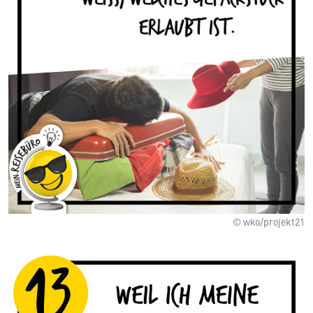
© wko/projekt21