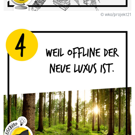
© wko/projekt21