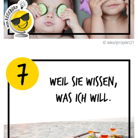
© wko/projekt21