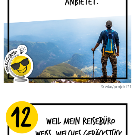
© wko/projekt21