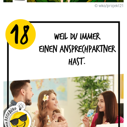
© wko/projekt21