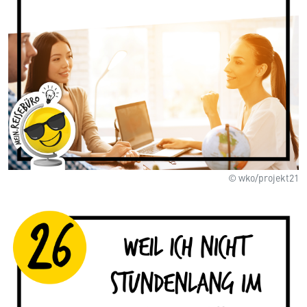
© wko/projekt21