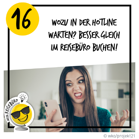
© wko/projekt21