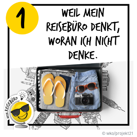
© wko/projekt21