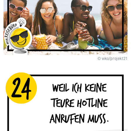
© wko/projekt21