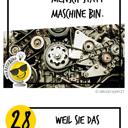
© wko/projekt21