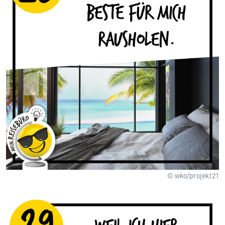
© wko/projekt21