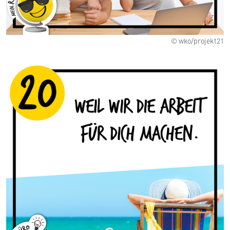
© wko/projekt21