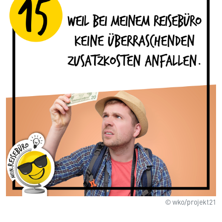
© wko/projekt21