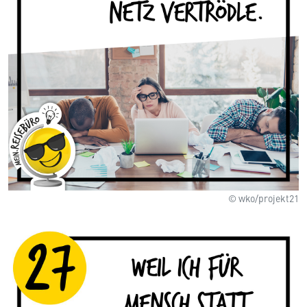
© wko/projekt21