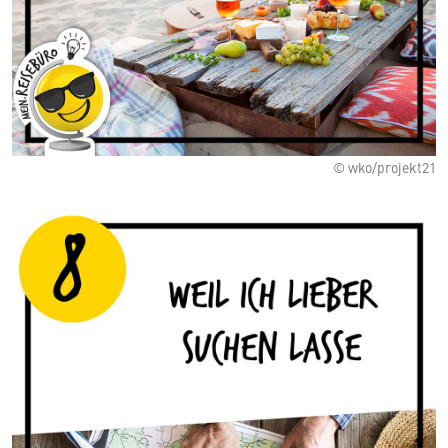
© wko/projekt21