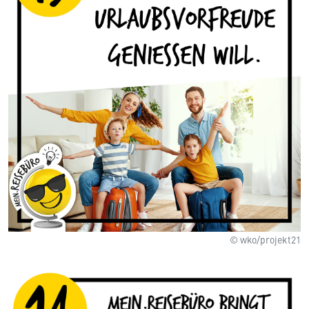
© wko/projekt21