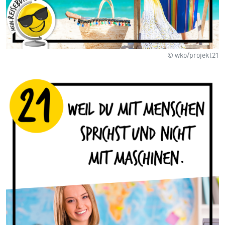
© wko/projekt21