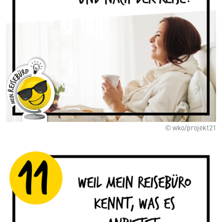
© wko/projekt21