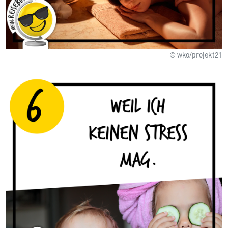
© wko/projekt21