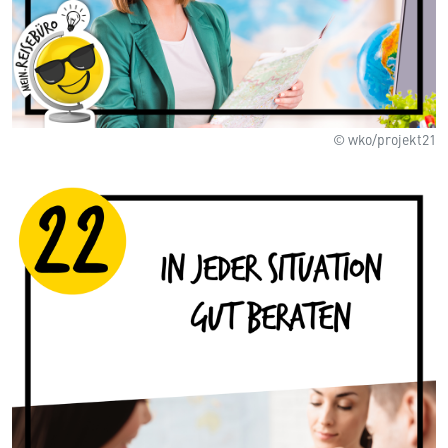
© wko/projekt21