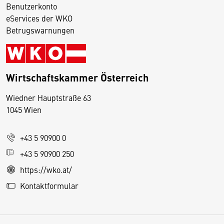
Benutzerkonto
eServices der WKO
Betrugswarnungen
Wirtschaftskammer Österreich
Wiedner Hauptstraße 63
D
1045 Wien
i
e
+43 5 90900 0
s
e
+43 5 90900 250
S
https://wko.at/
e
Kontaktformular
it
e
v