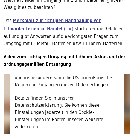
Wir benötigen Ihre Zustimmung
Was gilt es zu beachten?
Hier würden wir Ihnen gerne einen externen
Das
Merkblatt zur richtigen Handhabung von
Inhalt anzeigen. Dafür benötigen wir allerdings
Lthiumbatterien im Handel
klärt über die Gefahren
Ihre Zustimmung, da Ihr Browser
auf und gibt Antworten auf die wichtigsten Fragen zum
personenbezogene technische Daten zu Geräten
Umgang mit Li-Metall-Batterien bzw. Li-Ionen-Batterien.
und Nutzerverhalten mitunter mit US-
amerikanischen Anbietern austauscht.
Video zum
richtigen Umgang mit Lithium-Akkus und der
Diese Daten unterliegen keinem dem EU-
ordnungsgemäßen Entsorgung
Datenschutzrecht angemessenen Schutzniveau
und insbesondere kann die US-amerikanische
Regierung Zugang zu diesen Daten erlangen.
Details finden Sie in unserer
Datenschutzerklärung. Sie können diese
Einstellungen jederzeit in den Cookie-
Einstellungen im Footer unserer Webseite
widerrufen.