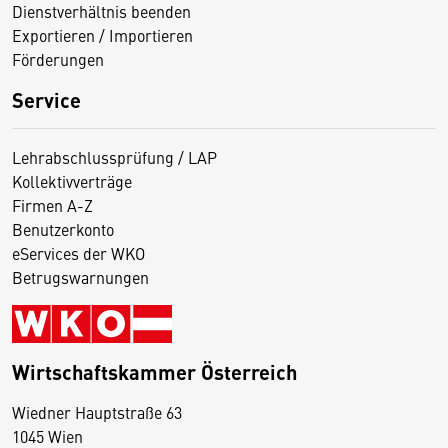
Dienstverhältnis beenden
Exportieren / Importieren
Förderungen
Service
Lehrabschlussprüfung / LAP
Kollektivverträge
Firmen A-Z
Benutzerkonto
eServices der WKO
Betrugswarnungen
Wirtschaftskammer Österreich
Wiedner Hauptstraße 63
D
1045 Wien
i