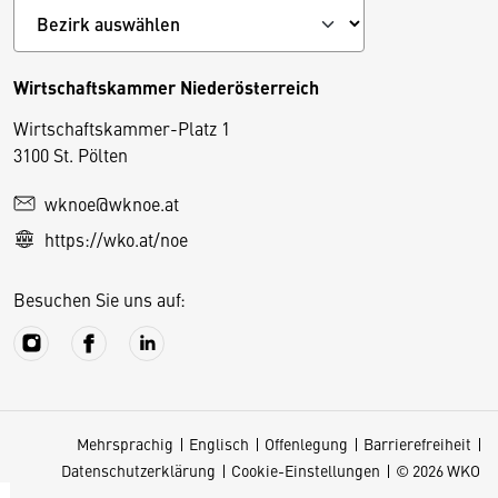
Wirtschaftskammer Niederösterreich
Wirtschaftskammer-Platz 1
D
3100 St. Pölten
i
wknoe@wknoe.at
e
https://wko.at/noe
s
e
Besuchen Sie uns auf:
S
e
it
e
v
Mehrsprachig
Englisch
Offenlegung
Barrierefreiheit
e
Datenschutzerklärung
Cookie-Einstellungen
© 2026 WKO
r