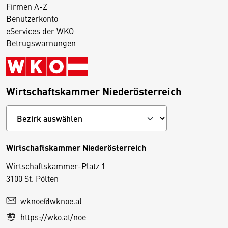
Firmen A-Z
Benutzerkonto
eServices der WKO
Betrugswarnungen
Wirtschaftskammer Niederösterreich
Wirtschaftskammer Niederösterreich
Wirtschaftskammer-Platz 1
D
3100 St. Pölten
i
wknoe@wknoe.at
e
https://wko.at/noe
s