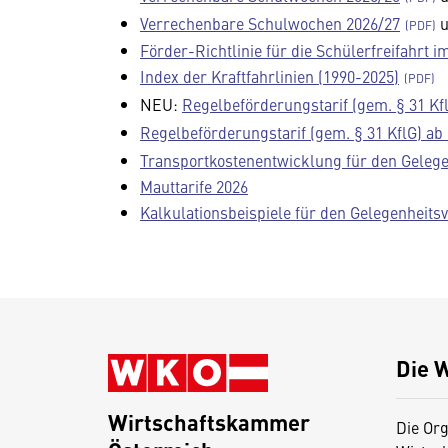
Verrechenbare Schulwochen 2026/27
u
Förder-Richtlinie für die Schülerfreifahrt
Index der Kraftfahrlinien (1990-2025)
NEU:
Regelbeförderungstarif (gem. § 31 Kfl
Regelbeförderungstarif (gem. § 31 KflG) ab 
Transportkostenentwicklung für den Geleg
Mauttarife 2026
Kalkulationsbeispiele für den Gelegenheits
Die 
Wirtschaftskammer
Die Org