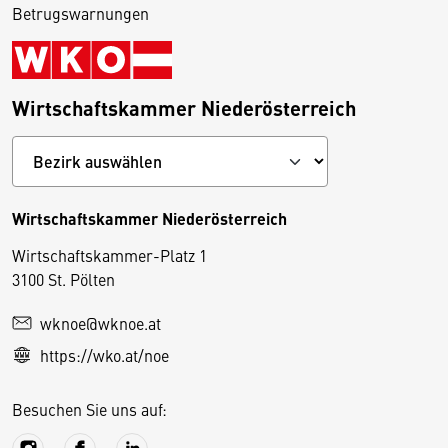
Betrugswarnungen
Wirtschaftskammer Niederösterreich
Wirtschaftskammer Niederösterreich
Wirtschaftskammer-Platz 1
D
3100 St. Pölten
i
wknoe@wknoe.at
e
https://wko.at/noe
s
e
Besuchen Sie uns auf:
S
e