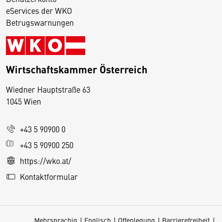
eServices der WKO
Betrugswarnungen
Wirtschaftskammer Österreich
Wiedner Hauptstraße 63
D
1045 Wien
i
e
+43 5 90900 0
s
e
+43 5 90900 250
S
https://wko.at/
e
Kontaktformular
it
e
v
Mehrsprachig
Englisch
Offenlegung
Barrierefreiheit