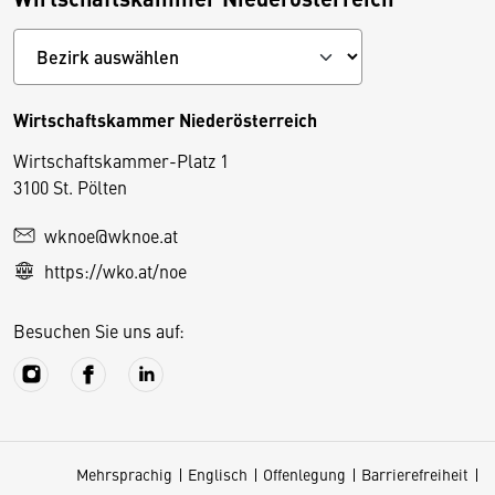
Wirtschaftskammer Niederösterreich
Wirtschaftskammer-Platz 1
D
3100 St. Pölten
i
wknoe@wknoe.at
e
https://wko.at/noe
s
e
Besuchen Sie uns auf:
S
e
it
e
v
Mehrsprachig
Englisch
Offenlegung
Barrierefreiheit
e