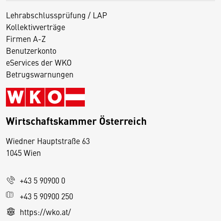
Lehrabschlussprüfung / LAP
Kollektivverträge
Firmen A-Z
Benutzerkonto
eServices der WKO
Betrugswarnungen
Wirtschaftskammer Österreich
Wiedner Hauptstraße 63
D
1045 Wien
i
e
+43 5 90900 0
s
e
+43 5 90900 250
S
https://wko.at/