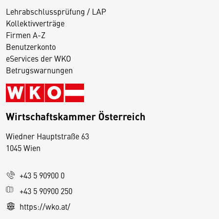
Lehrabschlussprüfung / LAP
Kollektivverträge
Firmen A-Z
Benutzerkonto
eServices der WKO
Betrugswarnungen
Wirtschaftskammer Österreich
Wiedner Hauptstraße 63
D
1045 Wien
i
e
+43 5 90900 0
s
e
+43 5 90900 250
S
https://wko.at/
e